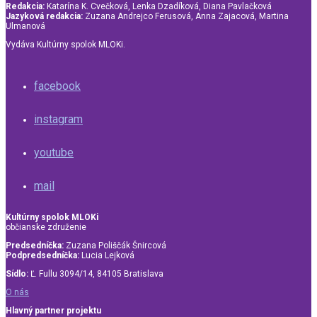
Redakcia:
Katarína K. Cvečková, Lenka Dzadíková, Diana Pavlačková
Jazyková redakcia:
Zuzana Andrejco Ferusová, Anna Zajacová, Martina
Ulmanová
Vydáva Kultúrny spolok MLOKi.
facebook
instagram
youtube
mail
Kultúrny spolok MLOKi
občianske združenie
Predsedníčka:
Zuzana Poliščák Šnircová
Podpredsedníčka:
Lucia Lejková
Sídlo:
Ľ. Fullu 3094/14, 84105 Bratislava
O nás
Hlavný partner projektu