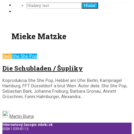
Hľadať
Mieke Matzke
Dielo
She She Pop
Die Schubladen / Šuplíky
Koprodukcia She She Pop, Hebbel am Ufer Berlin, Kampnagel
Hamburg, FFT Düsseldorf a brut Wien. Autor diela: She She Pop,
Sebastian Bark, Johanna Freiburg, Barbara Gronau, Annett
Gröschner, Fanni Halmburger, Alexandra...
Martin Bujna
Internetový časopis mloki.sk
ISSN 1339-8113