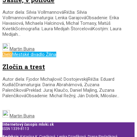
Autor diela: Silvia VollmannováRéžia: Silvia
VollmannováDramaturgia: Lenka GarajováObsadenie: Erika
Havasiová, Michaela Halcinová, Michal Tomasy, Matúš
KvietikScénografia: Laura Medijah ŠtorcelováKostým: Laura
Medijah...
Martin Bujna
Dielo
Mestské divadlo Žilina
Zločin a trest
Autor diela: Fjodor Michajlovič DostojevskijRéžia: Eduard
KudláčDramaturgia: Darina Abrahámová, Zuzana
PalenčíkováPreklad: Juraj Klaučo, Daniel Majling, Zuzana
PalenčíkováObsadenie: Michal Režný, Ján Dobrík, Miloslav...
Martin Bujna
Internetový časopis mloki.sk
ISSN 1339-8113
Redakcia:
Katarína K. Cvečková, Lenka Dzadíková, Diana Pavlačková