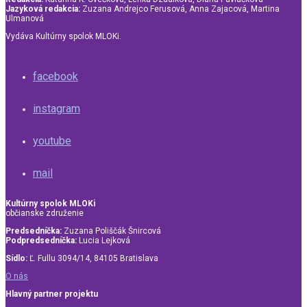
Jazyková redakcia:
Zuzana Andrejco Ferusová, Anna Zajacová, Martina
Ulmanová
Vydáva Kultúrny spolok MLOKi.
facebook
instagram
youtube
mail
Kultúrny spolok MLOKi
občianske združenie
Predsedníčka:
Zuzana Poliščák Šnircová
Podpredsedníčka:
Lucia Lejková
Sídlo:
Ľ. Fullu 3094/14, 84105 Bratislava
O nás
Hlavný partner projektu