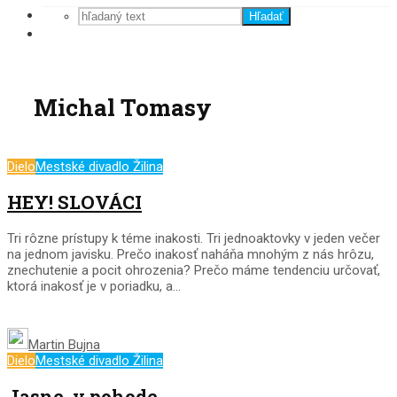
Hľadať
Michal Tomasy
Dielo
Mestské divadlo Žilina
HEY! SLOVÁCI
Tri rôzne prístupy k téme inakosti. Tri jednoaktovky v jeden večer
na jednom javisku. Prečo inakosť naháňa mnohým z nás hrôzu,
znechutenie a pocit ohrozenia? Prečo máme tendenciu určovať,
ktorá inakosť je v poriadku, a...
Martin Bujna
Dielo
Mestské divadlo Žilina
Jasne, v pohode