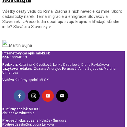
Všetky cesty vedú do Ríma. Žiadna z nich nevedie ku mne. Skoro
dadaistický nárek. Téma migrácie a emigrácie Slovákov a
Sloveniek. ,,Prečo ľudia opúšťajú svoju krajinu a hľadajú šťastie
inde? Slováci a Slovenky v...
Martin Bujna
Internetový časopis mloki.sk
ISSN 1339-8113
Redakcia:
Katarína K. Cvečková, Lenka Dzadíková, Diana Pavlačková
Jazyková redakcia:
Zuzana Andrejco Ferusová, Anna Zajacová, Martina
Ulmanová
Vydáva Kultúrny spolok MLOKi.
Kultúrny spolok MLOKi
občianske združenie
Predsedníčka:
Zuzana Poliščák Šnircová
Podpredsedníčka:
Lucia Lejková