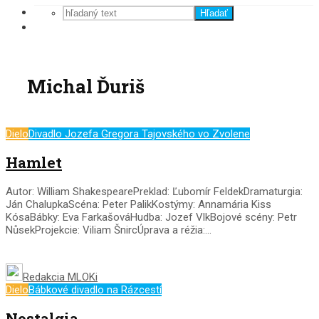
Hľadať
Michal Ďuriš
Dielo
Divadlo Jozefa Gregora Tajovského vo Zvolene
Hamlet
Autor: William ShakespearePreklad: Ľubomír FeldekDramaturgia:
Ján ChalupkaScéna: Peter PalikKostýmy: Annamária Kiss
KósaBábky: Eva FarkašováHudba: Jozef VlkBojové scény: Petr
NůsekProjekcie: Viliam ŠnircÚprava a réžia:...
Redakcia MLOKi
Dielo
Bábkové divadlo na Rázcestí
Nostalgia