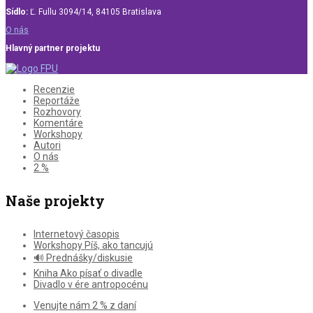
Sídlo:
Ľ. Fullu 3094/14, 84105 Bratislava
O nás
Hlavný partner projektu
Recenzie
Reportáže
Rozhovory
Komentáre
Workshopy
Autori
O nás
2 %
Naše projekty
Internetový časopis
Workshopy Píš, ako tancujú
🔊 Prednášky/diskusie
Kniha Ako písať o divadle
Divadlo v ére antropocénu
Venujte nám 2 % z daní