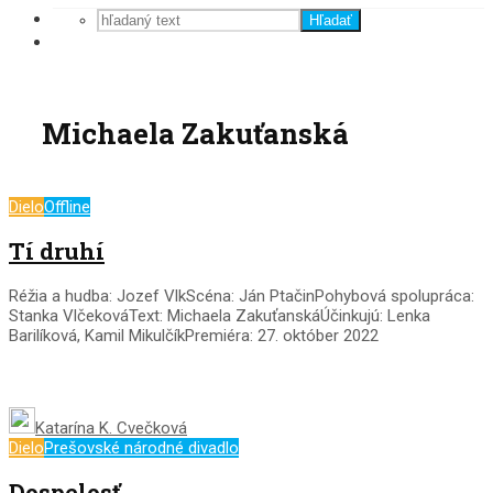
Hľadať
Michaela Zakuťanská
Dielo
Offline
Tí druhí
Réžia a hudba: Jozef VlkScéna: Ján PtačinPohybová spolupráca:
Stanka VlčekováText: Michaela ZakuťanskáÚčinkujú: Lenka
Barilíková, Kamil MikulčíkPremiéra: 27. október 2022
Katarína K. Cvečková
Dielo
Prešovské národné divadlo
Dospelosť