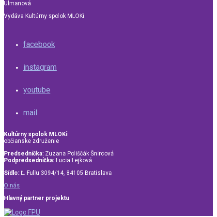
Ulmanová
Vydáva Kultúrny spolok MLOKi.
facebook
instagram
youtube
mail
Kultúrny spolok MLOKi
občianske združenie
Predsedníčka:
Zuzana Poliščák Šnircová
Podpredsedníčka:
Lucia Lejková
Sídlo:
Ľ. Fullu 3094/14, 84105 Bratislava
O nás
Hlavný partner projektu