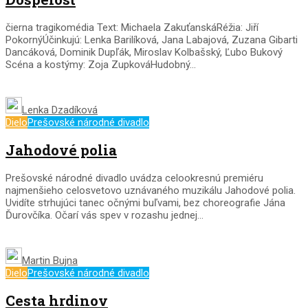
čierna tragikomédia Text: Michaela ZakuťanskáRéžia: Jiří
PokornýÚčinkujú: Lenka Barilíková, Jana Labajová, Zuzana Gibarti
Dancáková, Dominik Dupľák, Miroslav Kolbašský, Ľubo Bukový
Scéna a kostýmy: Zoja ZupkováHudobný...
Lenka Dzadíková
Dielo
Prešovské národné divadlo
Jahodové polia
Prešovské národné divadlo uvádza celookresnú premiéru
najmenšieho celosvetovo uznávaného muzikálu Jahodové polia.
Uvidíte strhujúci tanec očnými buľvami, bez choreografie Jána
Ďurovčíka. Očarí vás spev v rozashu jednej...
Martin Bujna
Dielo
Prešovské národné divadlo
Cesta hrdinov