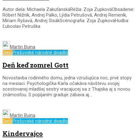
Autor diela: Michaela ZakuťanskáRéžia: Zoja ZupkováObsadenie:
Róbert Nižník, Andrej Palko, Lýdia Petrušová, Andrej Remeník,
Miriam Ryšavá, Andrej SisákScénografia: Zoja ZupkováHudba:
Ľuboslav Petruška
Martin Bujna
Dielo
Prešovské národné divadlo
Deň keď zomrel Gott
Novostavba rodinného domu, jedna vzrušujúca noc, prvé stopy
na mesiaci. Psychologička Karla očakáva návštevu svojej
scestovanej mladšej sestry vracajucej sa z Thajska aj s novou
známosťou.​ S popíjaním graduje zábava aj...
Martin Bujna
Dielo
Prešovské národné divadlo
Kindervajco