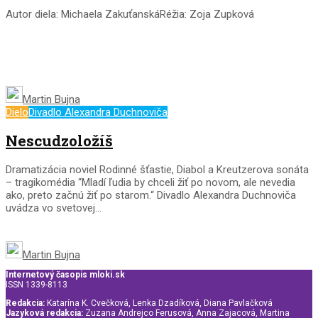
Autor diela: Michaela ZakuťanskáRéžia: Zoja Zupková
Martin Bujna
Dielo
Divadlo Alexandra Duchnoviča
Nescudzoložíš
Dramatizácia noviel Rodinné šťastie, Diabol a Kreutzerova sonáta
– tragikomédia “Mladí ľudia by chceli žiť po novom, ale nevedia
ako, preto začnú žiť po starom.“ Divadlo Alexandra Duchnoviča
uvádza vo svetovej...
Martin Bujna
Internetový časopis mloki.sk
ISSN 1339-8113
Redakcia:
Katarína K. Cvečková, Lenka Dzadíková, Diana Pavlačková
Jazyková redakcia:
Zuzana Andrejco Ferusová, Anna Zajacová, Martina