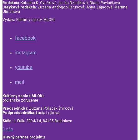
Redakcia:
Katarína K. Cvečková, Lenka Dzadíková, Diana Pavlačková
Jazyková redakcia:
Zuzana Andrejco Ferusová, Anna Zajacová, Martina
Ulmanová
Vydáva Kultúrny spolok MLOKi.
facebook
instagram
youtube
mail
Kultúrny spolok MLOKi
občianske združenie
Predsedníčka:
Zuzana Poliščák Šnircová
Podpredsedníčka:
Lucia Lejková
Sídlo:
Ľ. Fullu 3094/14, 84105 Bratislava
O nás
Hlavný partner projektu