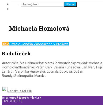
Hľadať
Michaela Homolová
Dielo
Divadlo Jonáša Záborského v Prešove
Budulínček
Autor diela: Vít PeřinaRéžia: Marek ZákosteleckýPreklad: Michaela
HomolováObsadenie: Peter Krivý, Valéria Fürješová, Ján Ivan, Filip
Lenárth, Veronika Husovská, Ľudmila Dutková, Dušan
BrandysScénografia: Marek...
Redakcia MLOKi
Internetový časopis mloki.sk
ISSN 1339-8113