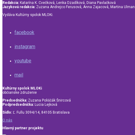
Redakcia:
Katarína K. Cvečková, Lenka Dzadíková, Diana Pavlačková
Jazyková redakcia:
Zuzana Andrejco Ferusová, Anna Zajacová, Martina Ulma
Vydáva Kultúrny spolok MLOKi.
facebook
instagram
youtube
mail
Kultúrny spolok MLOKi
občianske združenie
Predsedníčka:
Zuzana Poliščák Šnircová
Podpredsedníčka:
Lucia Lejková
Sídlo:
Ľ. Fullu 3094/14, 84105 Bratislava
O nás
Hlavný partner projektu