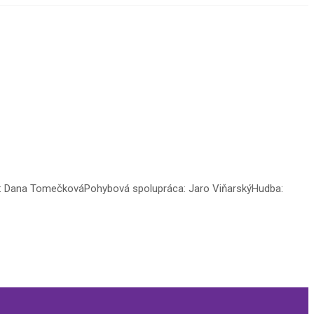
áca: Dana TomečkováPohybová spolupráca: Jaro ViňarskýHudba: