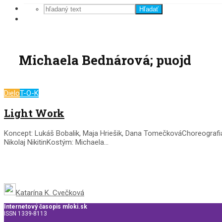
Hľadať
Michaela Bednárová; puojd
Dielo
T-O-K
Light Work
Koncept: Lukáš Bobalik, Maja Hriešik, Dana TomečkováChoreografi
Nikolaj NikitinKostým: Michaela...
Katarína K. Cvečková
Internetový časopis mloki.sk
ISSN 1339-8113