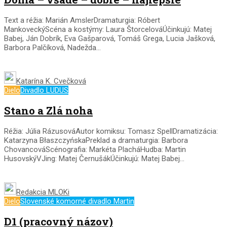
Text a réžia: Marián AmslerDramaturgia: Róbert
MankoveckýScéna a kostýmy: Laura ŠtorcelováÚčinkujú: Matej
Babej, Ján Dobrík, Eva Gašparová, Tomáš Grega, Lucia Jašková,
Barbora Palčíková, Nadežda...
Katarína K. Cvečková
Dielo
Divadlo LUDUS
Stano a Zlá noha
Réžia: Júlia RázusováAutor komiksu: Tomasz SpellDramatizácia:
Katarzyna BłaszczyńskaPreklad a dramaturgia: Barbora
ChovancováScénografia: Markéta PlacháHudba: Martin
HusovskýVJing: Matej ČernušákÚčinkujú: Matej Babej...
Redakcia MLOKi
Dielo
Slovenské komorné divadlo Martin
D1 (pracovný názov)