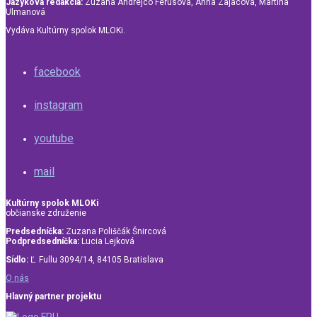
Jazyková redakcia:
Zuzana Andrejco Ferusová, Anna Zajacová, Martina
Ulmanová
Vydáva Kultúrny spolok MLOKi.
facebook
instagram
youtube
mail
Kultúrny spolok MLOKi
občianske združenie
Predsedníčka:
Zuzana Poliščák Šnircová
Podpredsedníčka:
Lucia Lejková
Sídlo:
Ľ. Fullu 3094/14, 84105 Bratislava
O nás
Hlavný partner projektu