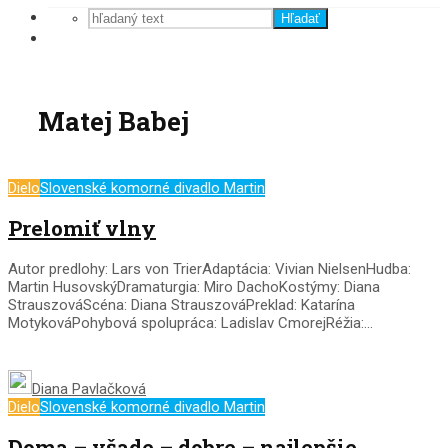
Hľadať
Matej Babej
Dielo
Slovenské komorné divadlo Martin
Prelomiť vlny
Autor predlohy: Lars von TrierAdaptácia: Vivian NielsenHudba:
Martin HusovskýDramaturgia: Miro DachoKostýmy: Diana
StrauszováScéna: Diana StrauszováPreklad: Katarína
MotykováPohybová spolupráca: Ladislav CmorejRéžia:...
Diana Pavlačková
Dielo
Slovenské komorné divadlo Martin
Doma – všade – dobre – najlepšie