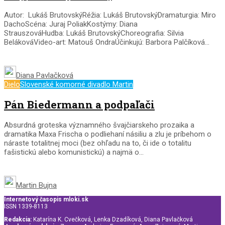
Autor: Lukáš BrutovskýRéžia: Lukáš BrutovskýDramaturgia: Miro
DachoScéna: Juraj PoliakKostýmy: Diana
StrauszováHudba: Lukáš BrutovskýChoreografia: Silvia
BelákováVideo-art: Matouš OndraÚčinkujú: Barbora Palčíková...
Diana Pavlačková
Dielo
Slovenské komorné divadlo Martin
Pán Biedermann a podpaľači
Absurdná groteska významného švajčiarskeho prozaika a
dramatika Maxa Frischa o podliehaní násiliu a zlu je príbehom o
náraste totalitnej moci (bez ohľadu na to, či ide o totalitu
fašistickú alebo komunistickú) a najmä o...
Martin Bujna
Internetový časopis mloki.sk
ISSN 1339-8113
Redakcia:
Katarína K. Cvečková, Lenka Dzadíková, Diana Pavlačková