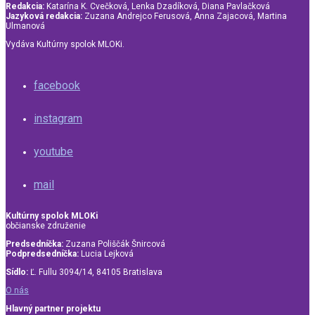
Redakcia:
Katarína K. Cvečková, Lenka Dzadíková, Diana Pavlačková
Jazyková redakcia:
Zuzana Andrejco Ferusová, Anna Zajacová, Martina
Ulmanová
Vydáva Kultúrny spolok MLOKi.
facebook
instagram
youtube
mail
Kultúrny spolok MLOKi
občianske združenie
Predsedníčka:
Zuzana Poliščák Šnircová
Podpredsedníčka:
Lucia Lejková
Sídlo:
Ľ. Fullu 3094/14, 84105 Bratislava
O nás
Hlavný partner projektu