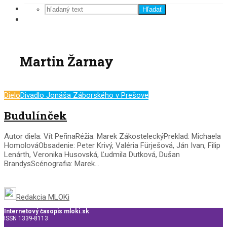
Hľadať
Martin Žarnay
Dielo
Divadlo Jonáša Záborského v Prešove
Budulínček
Autor diela: Vít PeřinaRéžia: Marek ZákosteleckýPreklad: Michaela
HomolováObsadenie: Peter Krivý, Valéria Fürješová, Ján Ivan, Filip
Lenárth, Veronika Husovská, Ľudmila Dutková, Dušan
BrandysScénografia: Marek...
Redakcia MLOKi
Internetový časopis mloki.sk
ISSN 1339-8113