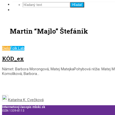
Hľadať
Martin “Majlo” Štefánik
Dielo
Folk Lab
KÓD_ex
Námet: Barbora Morongová, Matej MatejkaPohybová réžia: Matej M
Komolíková, Barbora...
Katarína K. Cvečková
Internetový časopis mloki.sk
ISSN 1339-8113