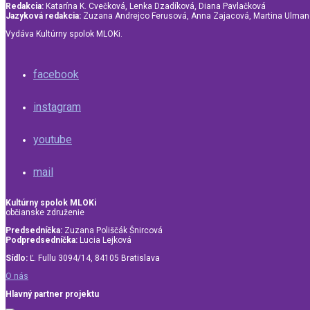
Redakcia:
Katarína K. Cvečková, Lenka Dzadíková, Diana Pavlačková
Jazyková redakcia:
Zuzana Andrejco Ferusová, Anna Zajacová, Martina Ulma
Vydáva Kultúrny spolok MLOKi.
facebook
instagram
youtube
mail
Kultúrny spolok MLOKi
občianske združenie
Predsedníčka:
Zuzana Poliščák Šnircová
Podpredsedníčka:
Lucia Lejková
Sídlo:
Ľ. Fullu 3094/14, 84105 Bratislava
O nás
Hlavný partner projektu