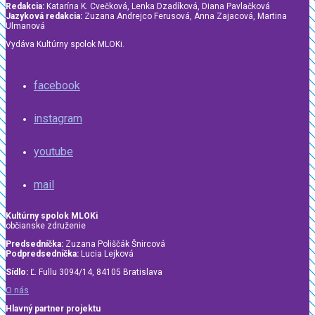
Redakcia:
Katarína K. Cvečková, Lenka Dzadíková, Diana Pavlačková
Jazyková redakcia:
Zuzana Andrejco Ferusová, Anna Zajacová, Martina
Ulmanová
Vydáva Kultúrny spolok MLOKi.
facebook
instagram
youtube
mail
Kultúrny spolok MLOKi
občianske združenie
Predsedníčka:
Zuzana Poliščák Šnircová
Podpredsedníčka:
Lucia Lejková
Sídlo:
Ľ. Fullu 3094/14, 84105 Bratislava
O nás
Hlavný partner projektu