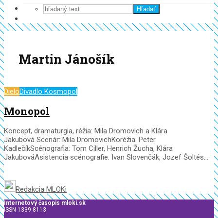
Hľadať
Martin Jánošík
Dielo
Divadlo Kosmopol
Monopol
Koncept, dramaturgia, réžia: Mila Dromovich a Klára
Jakubová Scenár: Mila DromovichKoréžia: Peter
KadlečíkScénografia: Tom Ciller, Henrich Žucha, Klára
JakubováAsistencia scénografie: Ivan Slovenčák, Jozef Šoltés...
Redakcia MLOKi
Internetový časopis mloki.sk
ISSN 1339-8113