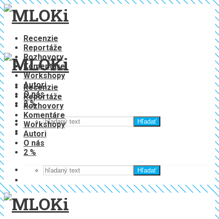
Recenzie
Reportáže
Rozhovory
Komentáre
Workshopy
Autori
Recenzie
O nás
Reportáže
2 %
Rozhovory
Komentáre
Hľadať
Workshopy
Autori
O nás
2 %
Hľadať