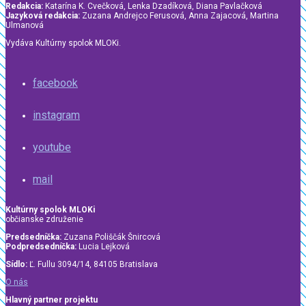
Redakcia:
Katarína K. Cvečková, Lenka Dzadíková, Diana Pavlačková
Jazyková redakcia:
Zuzana Andrejco Ferusová, Anna Zajacová, Martina
Ulmanová
Vydáva Kultúrny spolok MLOKi.
facebook
instagram
youtube
mail
Kultúrny spolok MLOKi
občianske združenie
Predsedníčka:
Zuzana Poliščák Šnircová
Podpredsedníčka:
Lucia Lejková
Sídlo:
Ľ. Fullu 3094/14, 84105 Bratislava
O nás
Hlavný partner projektu