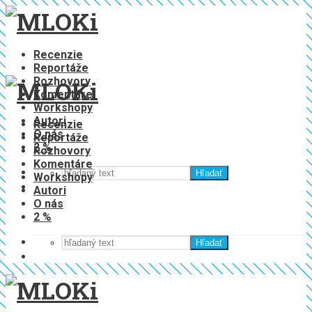
Recenzie
Reportáže
Rozhovory
Komentáre
Workshopy
Autori
Recenzie
O nás
Reportáže
2 %
Rozhovory
Komentáre
Hľadať
Workshopy
Autori
O nás
2 %
Hľadať