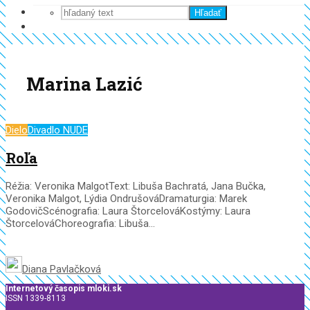
Hľadať
Marina Lazić
Dielo
Divadlo NUDE
Roľa
Réžia: Veronika MalgotText: Libuša Bachratá, Jana Bučka,
Veronika Malgot, Lýdia OndrušováDramaturgia: Marek
GodovičScénografia: Laura ŠtorcelováKostýmy: Laura
ŠtorcelováChoreografia: Libuša...
Diana Pavlačková
Internetový časopis mloki.sk
ISSN 1339-8113