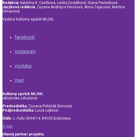
Redakcia:
Katarína K. Cvečková, Lenka Dzadíková, Diana Pavlačková
Jazyková redakcia:
Zuzana Andrejco Ferusová, Anna Zajacová, Martina
Ulmanová
Vydáva Kultúrny spolok MLOKi.
facebook
instagram
youtube
mail
Kultúrny spolok MLOKi
občianske združenie
Predsedníčka:
Zuzana Poliščák Šnircová
Podpredsedníčka:
Lucia Lejková
Sídlo:
Ľ. Fullu 3094/14, 84105 Bratislava
O nás
Hlavný partner projektu