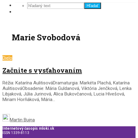
Hľadať
Marie Svobodová
Dielo
Začnite s vysťahovaním
Réžia: Katarína AulitisováDramaturgia: Markéta Plachá, Katarína
AulitisováObsadenie: Mária Guldanová, Viktória Jenčková, Lenka
Libjaková, Júlia Jurinová, Alica Bukovčanová, Lucia Hívešová,
Miriam Horňáková, Mária...
Martin Bujna
Internetový časopis mloki.sk
ISSN 1339-8113