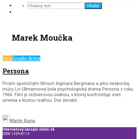
Hľadať
Marek Moučka
Dielo
Divadlo Aréna
Persona
Prvým spoločným filmom Ingmara Bergmana a jeho neskoršej
múzy Liv Ullmannovej bola psychologická dráma Persona z roku
1966. Film je režisérovou úvahou, v ktorej konfrontuje svet
umenia s krutou realitou. Dve ženské...
Martin Bujna
Internetový časopis mloki.sk
ISSN 1339-8113