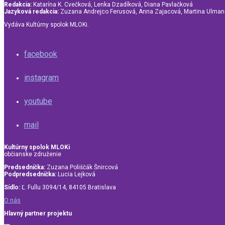
Redakcia:
Katarína K. Cvečková, Lenka Dzadíková, Diana Pavlačková
Jazyková redakcia:
Zuzana Andrejco Ferusová, Anna Zajacová, Martina Ulma
Vydáva Kultúrny spolok MLOKi.
facebook
instagram
youtube
mail
Kultúrny spolok MLOKi
občianske združenie
Predsedníčka:
Zuzana Poliščák Šnircová
Podpredsedníčka:
Lucia Lejková
Sídlo:
Ľ. Fullu 3094/14, 84105 Bratislava
O nás
Hlavný partner projektu