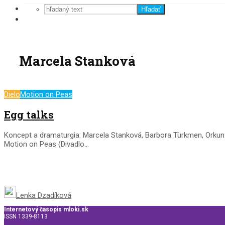
Hľadať
Marcela Stanková
Dielo
Motion on Peas
Egg talks
Koncept a dramaturgia: Marcela Stanková, Barbora Türkmen, Orkun
Motion on Peas (Divadlo...
Lenka Dzadíková
Internetový časopis mloki.sk
ISSN 1339-8113