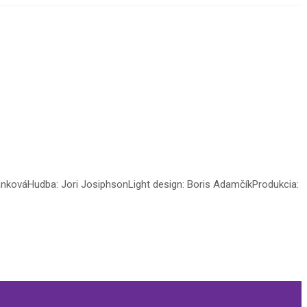
nkováHudba: Jori JosiphsonLight design: Boris AdamčíkProdukcia: