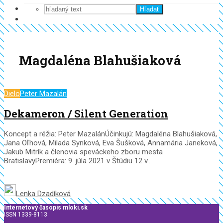
Hľadať
Magdaléna Blahušiaková
Dielo
Peter Mazalán
Dekameron / Silent Generation
Koncept a réžia: Peter MazalánÚčinkujú: Magdaléna Blahušiaková,
Jana Oľhová, Milada Synková, Eva Šušková, Annamária Janeková,
Jakub Mitrík a členovia speváckeho zboru mesta
BratislavyPremiéra: 9. júla 2021 v Štúdiu 12 v...
Lenka Dzadíková
Internetový časopis mloki.sk
ISSN 1339-8113