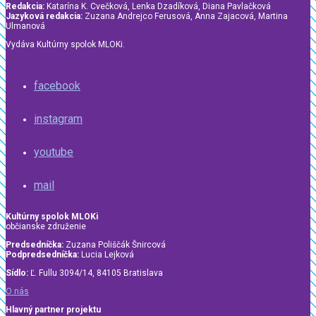
Redakcia:
Katarína K. Cvečková, Lenka Dzadíková, Diana Pavlačková
Jazyková redakcia:
Zuzana Andrejco Ferusová, Anna Zajacová, Martina
Ulmanová
Vydáva Kultúrny spolok MLOKi.
facebook
instagram
youtube
mail
Kultúrny spolok MLOKi
občianske združenie
Predsedníčka:
Zuzana Poliščák Šnircová
Podpredsedníčka:
Lucia Lejková
Sídlo:
Ľ. Fullu 3094/14, 84105 Bratislava
O nás
Hlavný partner projektu