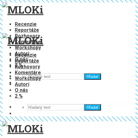
Recenzie
Reportáže
Rozhovory
Komentáre
Workshopy
Autori
Recenzie
O nás
Reportáže
2 %
Rozhovory
Komentáre
Hľadať
Workshopy
Autori
O nás
2 %
Hľadať