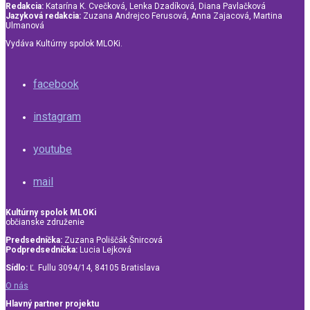
Redakcia:
Katarína K. Cvečková, Lenka Dzadíková, Diana Pavlačková
Jazyková redakcia:
Zuzana Andrejco Ferusová, Anna Zajacová, Martina
Ulmanová
Vydáva Kultúrny spolok MLOKi.
facebook
instagram
youtube
mail
Kultúrny spolok MLOKi
občianske združenie
Predsedníčka:
Zuzana Poliščák Šnircová
Podpredsedníčka:
Lucia Lejková
Sídlo:
Ľ. Fullu 3094/14, 84105 Bratislava
O nás
Hlavný partner projektu