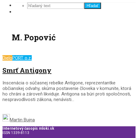
Hľadať
M. Popović
Dielo
PORT o.z.
Smrť Antigony
Inscenácia o súčasnej rebelke Antigone, reprezentantke
občianskej odvahy, skúma postavenie človeka v komunite, ktorá
ho chráni a zároveň likviduje. Antigona sa búri proti spoločnosti,
nespravodlivosti zákona, nenávisti...
Martin Bujna
Internetový časopis mloki.sk
ISSN 1339-8113