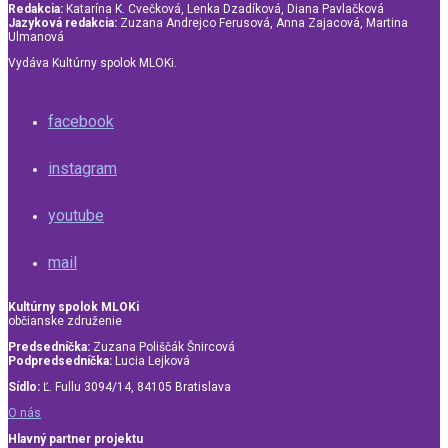
Redakcia:
Katarína K. Cvečková, Lenka Dzadíková, Diana Pavlačková
Jazyková redakcia:
Zuzana Andrejco Ferusová, Anna Zajacová, Martina
Ulmanová
Vydáva Kultúrny spolok MLOKi.
facebook
instagram
youtube
mail
Kultúrny spolok MLOKi
občianske združenie
Predsedníčka:
Zuzana Poliščák Šnircová
Podpredsedníčka:
Lucia Lejková
Sídlo:
Ľ. Fullu 3094/14, 84105 Bratislava
O nás
Hlavný partner projektu