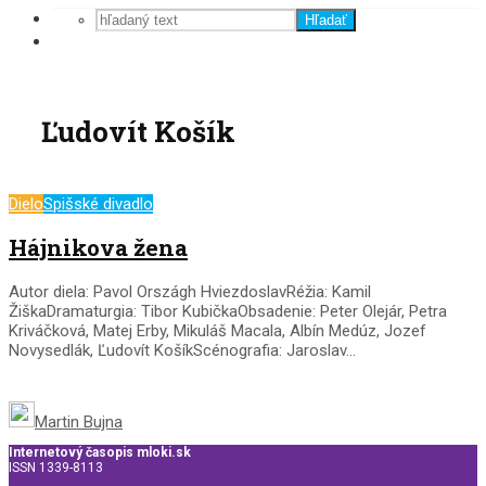
Hľadať
Ľudovít Košík
Dielo
Spišské divadlo
Hájnikova žena
Autor diela: Pavol Országh HviezdoslavRéžia: Kamil
ŽiškaDramaturgia: Tibor KubičkaObsadenie: Peter Olejár, Petra
Kriváčková, Matej Erby, Mikuláš Macala, Albín Medúz, Jozef
Novysedlák, Ľudovít KošíkScénografia: Jaroslav...
Martin Bujna
Internetový časopis mloki.sk
ISSN 1339-8113