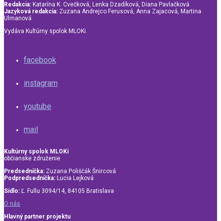
Redakcia:
Katarína K. Cvečková, Lenka Dzadíková, Diana Pavlačková
Jazyková redakcia:
Zuzana Andrejco Ferusová, Anna Zajacová, Martina
Ulmanová
Vydáva Kultúrny spolok MLOKi.
facebook
instagram
youtube
mail
Kultúrny spolok MLOKi
občianske združenie
Predsedníčka:
Zuzana Poliščák Šnircová
Podpredsedníčka:
Lucia Lejková
Sídlo:
Ľ. Fullu 3094/14, 84105 Bratislava
O nás
Hlavný partner projektu