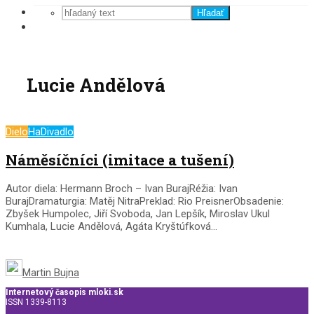
Hľadať
Lucie Andělová
Dielo
HaDivadlo
Náměsíčníci (imitace a tušení)
Autor diela: Hermann Broch – Ivan BurajRéžia: Ivan
BurajDramaturgia: Matěj NitraPreklad: Rio PreisnerObsadenie:
Zbyšek Humpolec, Jiří Svoboda, Jan Lepšík, Miroslav Ukul
Kumhala, Lucie Andělová, Agáta Kryštúfková...
Martin Bujna
Internetový časopis mloki.sk
ISSN 1339-8113