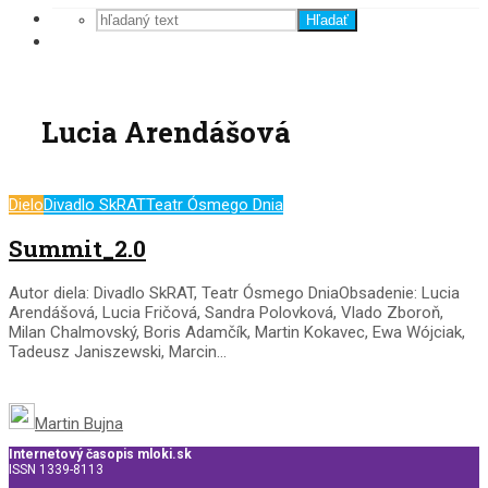
Hľadať
Lucia Arendášová
Dielo
Divadlo SkRAT
Teatr Ósmego Dnia
Summit_2.0
Autor diela: Divadlo SkRAT, Teatr Ósmego DniaObsadenie: Lucia
Arendášová, Lucia Fričová, Sandra Polovková, Vlado Zboroň,
Milan Chalmovský, Boris Adamčík, Martin Kokavec, Ewa Wójciak,
Tadeusz Janiszewski, Marcin...
Martin Bujna
Internetový časopis mloki.sk
ISSN 1339-8113