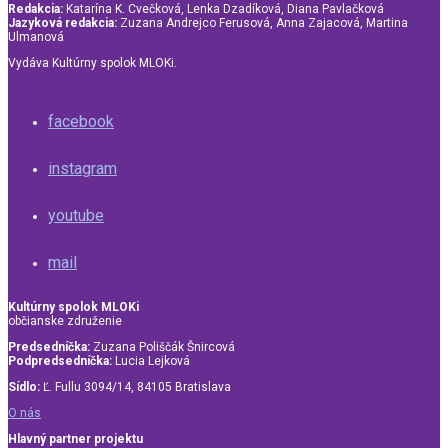
Redakcia:
Katarína K. Cvečková, Lenka Dzadíková, Diana Pavlačková
Jazyková redakcia:
Zuzana Andrejco Ferusová, Anna Zajacová, Martina
Ulmanová
Vydáva Kultúrny spolok MLOKi.
facebook
instagram
youtube
mail
Kultúrny spolok MLOKi
občianske združenie
Predsedníčka:
Zuzana Poliščák Šnircová
Podpredsedníčka:
Lucia Lejková
Sídlo:
Ľ. Fullu 3094/14, 84105 Bratislava
O nás
Hlavný partner projektu