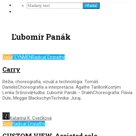
Hľadať
Ľubomír Panák
Dielo
FEYNMEN
Radical Empathy
Carry
Réžia, choreografia, vizuál a technológia: Tomáš
DanielisChoreografia a interpretácia: Agathe TarillonKostým:
Lenka SršnováHudba: Ľubomír Panák – DrakhChoreografia: Flavia
Dule, Meggie BlackschynTechnika: Juraj...
Katarína K. Cvečková
Dielo
Radical Empathy
CUSTOM VIEW. Assisted solo