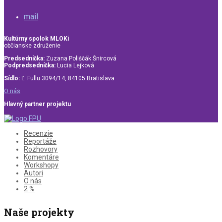
mail
Kultúrny spolok MLOKi
občianske združenie
Predsedníčka:
Zuzana Poliščák Šnircová
Podpredsedníčka:
Lucia Lejková
Sídlo:
Ľ. Fullu 3094/14, 84105 Bratislava
O nás
Hlavný partner projektu
Recenzie
Reportáže
Rozhovory
Komentáre
Workshopy
Autori
O nás
2 %
Naše projekty