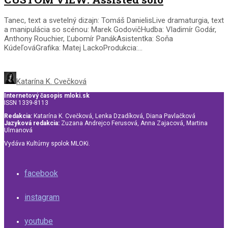
Tanec, text a svetelný dizajn: Tomáš DanielisLive dramaturgia, text
a manipulácia so scénou: Marek GodovičHudba: Vladimír Godár,
Anthony Rouchier, Ľubomír PanákAsistentka: Soňa
KúdeľováGrafika: Matej LackoProdukcia:...
Katarína K. Cvečková
Internetový časopis mloki.sk
ISSN 1339-8113
Redakcia:
Katarína K. Cvečková, Lenka Dzadíková, Diana Pavlačková
Jazyková redakcia:
Zuzana Andrejco Ferusová, Anna Zajacová, Martina
Ulmanová
Vydáva Kultúrny spolok MLOKi.
facebook
instagram
youtube