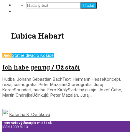
Hľadať
Ľubica Habart
Dielo
Štátne divadlo Košice
Ich habe genug / Už stačí
Hudba: Johann Sebastian BachText: Hermann HesseKoncept,
réžia, scénografia: Peter MazalánChoreografia: Juraj
KorecSoundart, hudba: Fero KirálySvetelný dizajn: Jozef Čabo,
Martin OndrejkaÚčinkujú: Peter Mazalán, Juraj...
Katarína K. Cvečková
Internetový časopis mloki.sk
ISSN 1339-8113