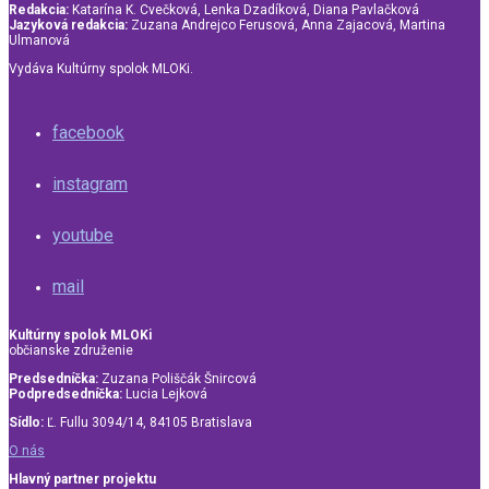
Redakcia:
Katarína K. Cvečková, Lenka Dzadíková, Diana Pavlačková
Jazyková redakcia:
Zuzana Andrejco Ferusová, Anna Zajacová, Martina
Ulmanová
Vydáva Kultúrny spolok MLOKi.
facebook
instagram
youtube
mail
Kultúrny spolok MLOKi
občianske združenie
Predsedníčka:
Zuzana Poliščák Šnircová
Podpredsedníčka:
Lucia Lejková
Sídlo:
Ľ. Fullu 3094/14, 84105 Bratislava
O nás
Hlavný partner projektu