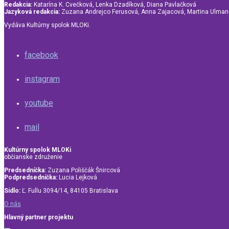
Redakcia:
Katarína K. Cvečková, Lenka Dzadíková, Diana Pavlačková
Jazyková redakcia:
Zuzana Andrejco Ferusová, Anna Zajacová, Martina Ulma
Vydáva Kultúrny spolok MLOKi.
facebook
instagram
youtube
mail
Kultúrny spolok MLOKi
občianske združenie
Predsedníčka:
Zuzana Poliščák Šnircová
Podpredsedníčka:
Lucia Lejková
Sídlo:
Ľ. Fullu 3094/14, 84105 Bratislava
O nás
Hlavný partner projektu