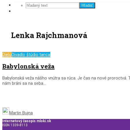
Hľadať
Lenka Rajchmanová
Dielo
Divadlo štúdio tanca
Babylonská veža
Babylonská veža nášho vnútra sa rúca. Je čas na nové proroctvá. T
nám bráni sa na seba...
Martin Bujna
Internetový časopis mloki.sk
ISSN 1339-8113