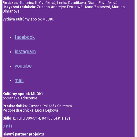
Redakcia:
Katarína K. Cvečková, Lenka Dzadíková, Diana Pavlačková
Jazyková redakcia:
Zuzana Andrejco Ferusová, Anna Zajacová, Martina
Ulmanová
Vydáva Kultúrny spolok MLOKi.
facebook
instagram
youtube
mail
Kultúrny spolok MLOKi
občianske združenie
Predsedníčka:
Zuzana Poliščák Šnircová
Podpredsedníčka:
Lucia Lejková
Sídlo:
Ľ. Fullu 3094/14, 84105 Bratislava
O nás
Hlavný partner projektu