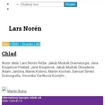
Hľadať
Lars Norén
Dielo
VŠMU - Divadlo LAB
Chlad
Autor diela: Lars Norén Réžia: Jakub Mudrák Dramaturgia: Jana
Koupilová Preklad: Jana Koupilová, Jakub Mudrák Obsadenie:
Adam Jančina, Marek Koleno, Martin Kochan, Samuel Šimko
Scénografia: Veronika Vartíková Kostým:...
Martin Bujna
Internetový časopis mloki.sk
ISSN 1339-8113