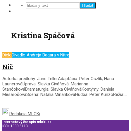
Hľadať
Kristína Spáčová
Dielo
Divadlo Andreja Bagara v Nitre
Nič
Autorka predlohy: Jane TellerAdaptácia: Peter Oszlík, Hana
LaunerováÚprava: Slavka Civáňová, Marianna
StančokováDramaturgia: Slavka CiváňováKostýmy: Daniela
MesárošováScéna: Natália MinárikováHudba: Peter KunzoRéžia:...
Redakcia MLOKi
Internetový časopis mloki.sk
ISSN 1339-8113