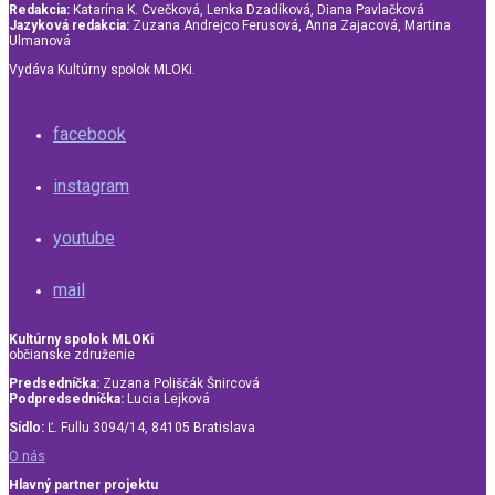
Redakcia:
Katarína K. Cvečková, Lenka Dzadíková, Diana Pavlačková
Jazyková redakcia:
Zuzana Andrejco Ferusová, Anna Zajacová, Martina
Ulmanová
Vydáva Kultúrny spolok MLOKi.
facebook
instagram
youtube
mail
Kultúrny spolok MLOKi
občianske združenie
Predsedníčka:
Zuzana Poliščák Šnircová
Podpredsedníčka:
Lucia Lejková
Sídlo:
Ľ. Fullu 3094/14, 84105 Bratislava
O nás
Hlavný partner projektu