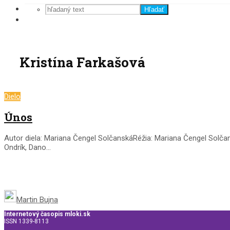
Hľadať
Kristína Farkašová
Dielo
Únos
Autor diela: Mariana Čengel SolčanskáRéžia: Mariana Čengel Solčans
Ondrík, Dano...
Martin Bujna
Internetový časopis mloki.sk
ISSN 1339-8113