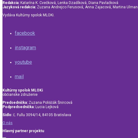
Redakcia:
Katarína K. Cvečková, Lenka Dzadíková, Diana Pavlačková
Jazyková redakcia:
Zuzana Andrejco Ferusová, Anna Zajacová, Martina Ulma
Vydáva Kultúrny spolok MLOKi.
facebook
instagram
youtube
mail
Kultúrny spolok MLOKi
občianske združenie
Predsedníčka:
Zuzana Poliščák Šnircová
Podpredsedníčka:
Lucia Lejková
Sídlo:
Ľ. Fullu 3094/14, 84105 Bratislava
O nás
Hlavný partner projektu