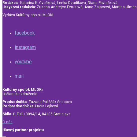
Redakcia:
Katarína K. Cvečková, Lenka Dzadíková, Diana Pavlačková
Jazyková redakcia:
Zuzana Andrejco Ferusová, Anna Zajacová, Martina Ulma
Vydáva Kultúrny spolok MLOKi.
facebook
instagram
youtube
mail
Kultúrny spolok MLOKi
občianske združenie
Predsedníčka:
Zuzana Poliščák Šnircová
Podpredsedníčka:
Lucia Lejková
Sídlo:
Ľ. Fullu 3094/14, 84105 Bratislava
O nás
Hlavný partner projektu