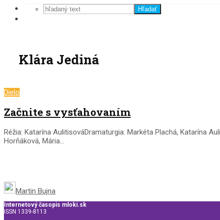
Hľadať
Klára Jediná
Dielo
Začnite s vysťahovaním
Réžia: Katarína AulitisováDramaturgia: Markéta Plachá, Katarína Au
Horňáková, Mária...
Martin Bujna
Internetový časopis mloki.sk
ISSN 1339-8113