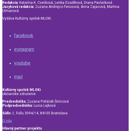
Redakcia:
Katarína K. Cvečková, Lenka Dzadíková, Diana Pavlačková
Jazyková redakcia:
Zuzana Andrejco Ferusová, Anna Zajacová, Martina
Ulmanová
Vydáva Kultúrny spolok MLOKi.
facebook
instagram
youtube
mail
Kultúrny spolok MLOKi
občianske združenie
Predsedníčka:
Zuzana Poliščák Šnircová
Podpredsedníčka:
Lucia Lejková
Sídlo:
Ľ. Fullu 3094/14, 84105 Bratislava
O nás
Hlavný partner projektu