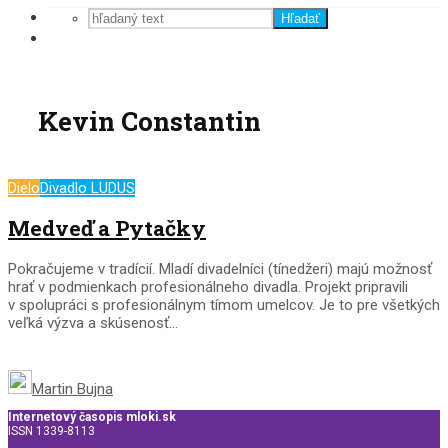
Hľadať
Kevin Constantin
Dielo
Divadlo LUDUS
Medveď a Pytačky
Pokračujeme v tradícií. Mladí divadelníci (tínedžeri) majú možnosť
hrať v podmienkach profesionálneho divadla. Projekt pripravili
v spolupráci s profesionálnym tímom umelcov. Je to pre všetkých
veľká výzva a skúsenosť...
Martin Bujna
Internetový časopis mloki.sk
ISSN 1339-8113