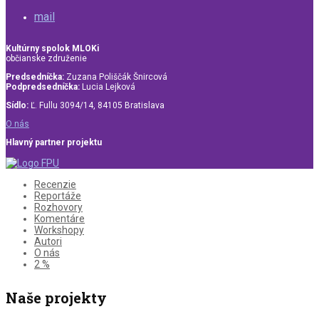
mail
Kultúrny spolok MLOKi
občianske združenie
Predsedníčka:
Zuzana Poliščák Šnircová
Podpredsedníčka:
Lucia Lejková
Sídlo:
Ľ. Fullu 3094/14, 84105 Bratislava
O nás
Hlavný partner projektu
Recenzie
Reportáže
Rozhovory
Komentáre
Workshopy
Autori
O nás
2 %
Naše projekty