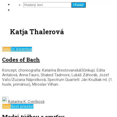
Hľadať
Katja Thalerová
Dielo
En Vorentoe
Codes of Bach
Koncept, choreografia: Katarína BrestovanskáÚčinkujú: Edita
Antalová, Anna Fauro, Shaked Tadmore, Lukáš Záhorák, Jozef
Vaľo/Zuzana Náprstková; Spectrum Quartett: Ján Kružliak ml. (1.
husle, primárius), Miroslav Vilhan...
Katarína K. Cvečková
Dielo
Nový priestor
Medzi túžbou a smrťou