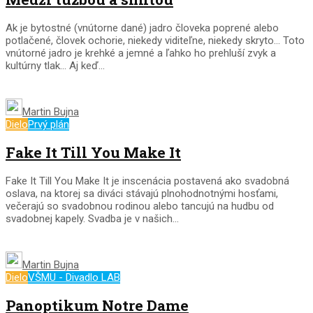
Ak je bytostné (vnútorne dané) jadro človeka poprené alebo
potlačené, človek ochorie, niekedy viditeľne, niekedy skryto… Toto
vnútorné jadro je krehké a jemné a ľahko ho prehluší zvyk a
kultúrny tlak… Aj keď...
Martin Bujna
Dielo
Prvý plán
Fake It Till You Make It
Fake It Till You Make It je inscenácia postavená ako svadobná
oslava, na ktorej sa diváci stávajú plnohodnotnými hosťami,
večerajú so svadobnou rodinou alebo tancujú na hudbu od
svadobnej kapely. Svadba je v našich...
Martin Bujna
Dielo
VŠMU - Divadlo LAB
Panoptikum Notre Dame