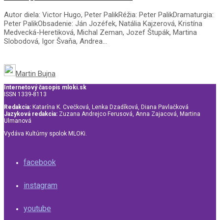
Autor diela: Victor Hugo, Peter PalikRéžia: Peter PalikDramaturgia:
Peter PalikObsadenie: Ján Jozéfek, Natália Kajzerová, Kristína
Medvecká-Heretiková, Michal Zeman, Jozef Štupák, Martina
Slobodová, Igor Švaňa, Andrea...
Martin Bujna
Internetový časopis mloki.sk
ISSN 1339-8113
Redakcia:
Katarína K. Cvečková, Lenka Dzadíková, Diana Pavlačková
Jazyková redakcia:
Zuzana Andrejco Ferusová, Anna Zajacová, Martina
Ulmanová
Vydáva Kultúrny spolok MLOKi.
facebook
instagram
youtube