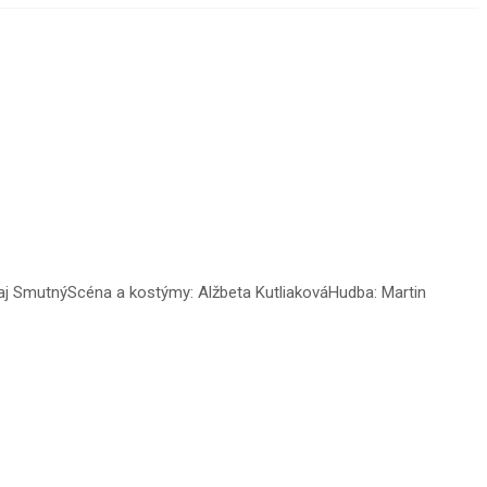
raj SmutnýScéna a kostýmy: Alžbeta KutliakováHudba: Martin