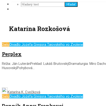
Hľadať
Katarína Rozkošová
Dielo
Divadlo Jozefa Gregora Tajovského vo Zvolene
Perplex
Réžia: Ján LuteránPreklad: Lukáš BrutovskýDramaturgia: Miro Dach
HusovskýPohybová...
Katarína K. Cvečková
Dielo
Divadlo Jozefa Gregora Tajovského vo Zvolene
Denník Anny Frankovej