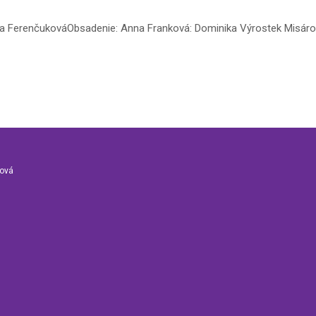
uľa FerenčukováObsadenie: Anna Franková: Dominika Výrostek Misáro
nová