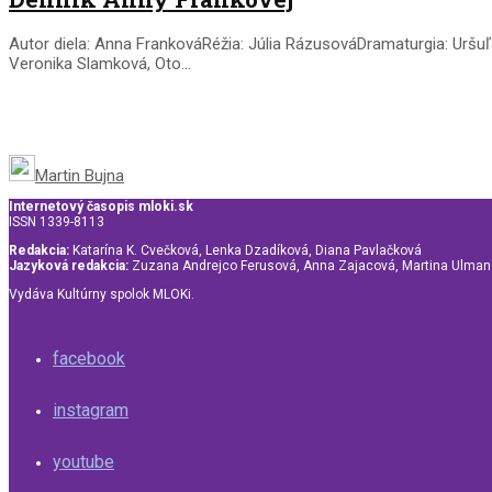
Autor diela: Anna FrankováRéžia: Júlia RázusováDramaturgia: Urš
Veronika Slamková, Oto...
Martin Bujna
Internetový časopis mloki.sk
ISSN 1339-8113
Redakcia:
Katarína K. Cvečková, Lenka Dzadíková, Diana Pavlačková
Jazyková redakcia:
Zuzana Andrejco Ferusová, Anna Zajacová, Martina Ulma
Vydáva Kultúrny spolok MLOKi.
facebook
instagram
youtube