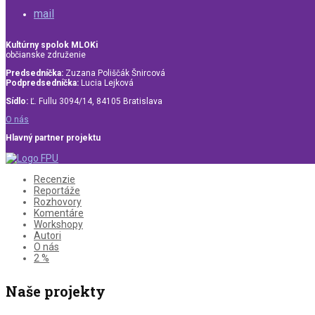
mail
Kultúrny spolok MLOKi
občianske združenie
Predsedníčka:
Zuzana Poliščák Šnircová
Podpredsedníčka:
Lucia Lejková
Sídlo:
Ľ. Fullu 3094/14, 84105 Bratislava
O nás
Hlavný partner projektu
Recenzie
Reportáže
Rozhovory
Komentáre
Workshopy
Autori
O nás
2 %
Naše projekty