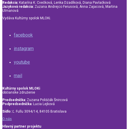
Redakcia:
Katarína K. Cvečková, Lenka Dzadíková, Diana Pavlačková
Jazyková redakcia:
Zuzana Andrejco Ferusová, Anna Zajacová, Martina
Ulmanová
Vydáva Kultúrny spolok MLOKi.
facebook
instagram
youtube
mail
Kultúrny spolok MLOKi
občianske združenie
Predsedníčka:
Zuzana Poliščák Šnircová
Podpredsedníčka:
Lucia Lejková
Sídlo:
Ľ. Fullu 3094/14, 84105 Bratislava
O nás
Hlavný partner projektu