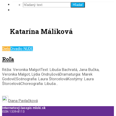
Hľadať
Katarína Máliková
Dielo
Divadlo NUDE
Roľa
Réžia: Veronika MalgotText: Libuša Bachratá, Jana Bučka,
Veronika Malgot, Lýdia OndrušováDramaturgia: Marek
GodovičScénografia: Laura ŠtorcelováKostýmy: Laura
ŠtorcelováChoreografia: Libuša...
Diana Pavlačková
Internetový časopis mloki.sk
ISSN 1339-8113