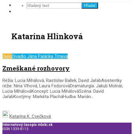
Hľadať
Katarína Hlinková
Dielo
Divadlo Jána Palárika Trnava
Zmeškané rozhovory
Réžia: Lucia Mihálová, Rastislav Ballek, David JařabAsistentky
réžie: Nina Vlhová, Laura FedorováDramaturgia: Jakub Molnár,
Lucia MihálováKoncept: Lucia MihálováScéna: David
JařabKostýmy: Markéta PlacháHudba: Marián...
Katarína K. Cvečková
Internetový časopis mloki.sk
ISSN 1339-8113