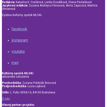
Redakcia:
Katarína K. Cvečková, Lenka Dzadíková, Diana Pavlačková
Jazyková redakcia:
Zuzana Andrejco Ferusová, Anna Zajacová, Martina
Ulmanová
Vydáva Kultúrny spolok MLOKi.
facebook
instagram
youtube
mail
Kultúrny spolok MLOKi
občianske združenie
Predsedníčka:
Zuzana Poliščák Šnircová
Podpredsedníčka:
Lucia Lejková
Sídlo:
Ľ. Fullu 3094/14, 84105 Bratislava
O nás
Hlavný partner projektu