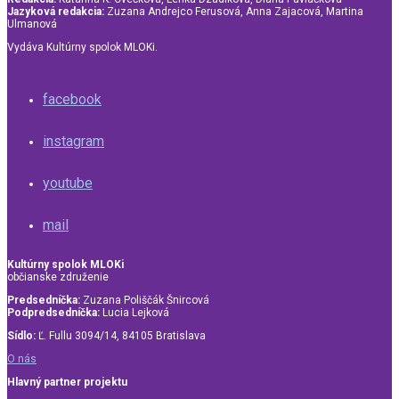
Jazyková redakcia:
Zuzana Andrejco Ferusová, Anna Zajacová, Martina
Ulmanová
Vydáva Kultúrny spolok MLOKi.
facebook
instagram
youtube
mail
Kultúrny spolok MLOKi
občianske združenie
Predsedníčka:
Zuzana Poliščák Šnircová
Podpredsedníčka:
Lucia Lejková
Sídlo:
Ľ. Fullu 3094/14, 84105 Bratislava
O nás
Hlavný partner projektu