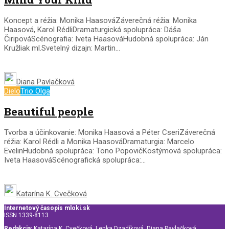
Koncept a réžia: Monika HaasováZáverečná réžia: Monika
Haasová, Karol RédliDramaturgická spolupráca: Dáša
ČiripováScénografia: Iveta HaasováHudobná spolupráca: Ján
Kružliak ml.Svetelný dizajn: Martin...
Diana Pavlačková
Dielo
Trio Olga
Beautiful people
Tvorba a účinkovanie: Monika Haasová a Péter CseriZáverečná
réžia: Karol Rédli a Monika HaasováDramaturgia: Marcelo
EvelinHudobná spolupráca: Tono PopovičKostýmová spolupráca:
Iveta HaasováScénografická spolupráca:...
Katarína K. Cvečková
Internetový časopis mloki.sk
ISSN 1339-8113
Redakcia:
Katarína K. Cvečková, Lenka Dzadíková, Diana Pavlačková