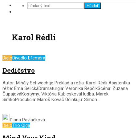
Hľadať
Karol Rédli
Dielo
Divadlo Efeméra
Dedičstvo
Autor: Mihály Schwechtje Preklad a réžia: Karol Rédli Asistentka
réžie: Ema SelickáDramaturgia: Veronika RepčikScéna: Zuzana
ČupajováKostýmy: Viktória KubicskováHudba: Marek
SimkoProdukcia: Maroš Kováč Účinkujú: Simon...
Diana Pavlačková
Dielo
Trio Olga
Mind Your Kind