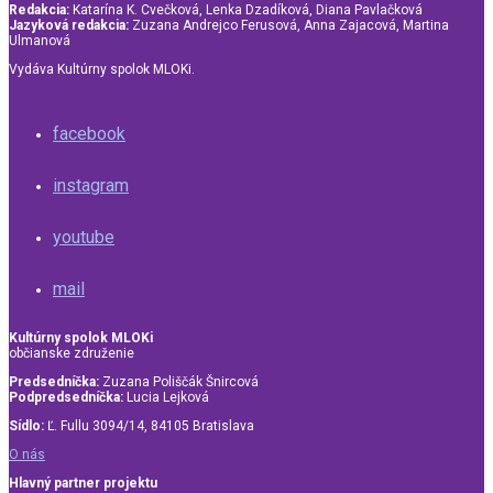
Redakcia:
Katarína K. Cvečková, Lenka Dzadíková, Diana Pavlačková
Jazyková redakcia:
Zuzana Andrejco Ferusová, Anna Zajacová, Martina
Ulmanová
Vydáva Kultúrny spolok MLOKi.
facebook
instagram
youtube
mail
Kultúrny spolok MLOKi
občianske združenie
Predsedníčka:
Zuzana Poliščák Šnircová
Podpredsedníčka:
Lucia Lejková
Sídlo:
Ľ. Fullu 3094/14, 84105 Bratislava
O nás
Hlavný partner projektu