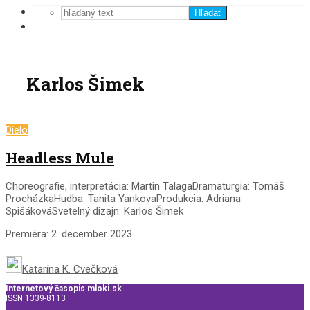
Hľadať
Karlos Šimek
Dielo
Headless Mule
Choreografie, interpretácia: Martin TalagaDramaturgia: Tomáš
ProcházkaHudba: Tanita YankovaProdukcia: Adriana
SpišákováSvetelný dizajn: Karlos Šimek
Premiéra: 2. december 2023
Katarína K. Cvečková
Internetový časopis mloki.sk
ISSN 1339-8113