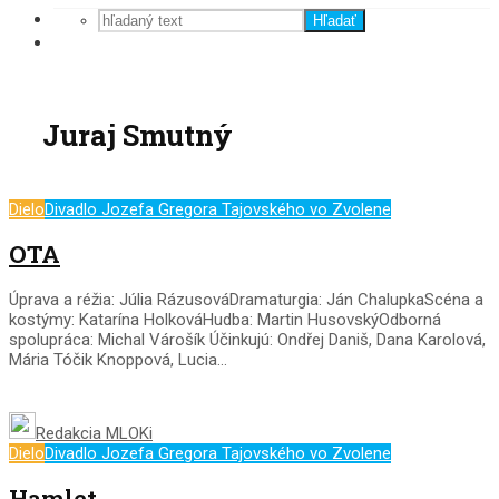
Hľadať
Juraj Smutný
Dielo
Divadlo Jozefa Gregora Tajovského vo Zvolene
OTA
Úprava a réžia: Júlia RázusováDramaturgia: Ján ChalupkaScéna a
kostýmy: Katarína HolkováHudba: Martin HusovskýOdborná
spolupráca: Michal Várošík Účinkujú: Ondřej Daniš, Dana Karolová,
Mária Tóčik Knoppová, Lucia...
Redakcia MLOKi
Dielo
Divadlo Jozefa Gregora Tajovského vo Zvolene
Hamlet