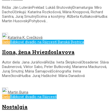
Réžia: Ján LuteránPreklad: Lukáš BrutovskýDramaturgia: Miro
DachoÚčinkujú: Katarína Rozkošová, Mária Knoppová, Richard
Sanitra, Juraj SmutnýScéna a kostýmy: Alžbeta KutliakováHudba:
Martin HusovskýPohybová...
Katarína K. Cvečková
Dielo
Bábkové divadlo na Rázcestí Banská Bystrica
Ilona, žena Hviezdoslavova
Autor diela: Jana JuráňováRéžia: Iveta ŠkripkováObsadenie: Sláva
Daubnerová, Viktor Sabo, Peter Butkovský, Marianna Mackurová,
Juraj Smutný, Mária ŠamajováScénografia: Irena
MarečkováHudba: Juraj HaškoIné: Mária Danadová
Martin Bujna
Dielo
Bábkové divadlo na Rázcestí
Nostalgia