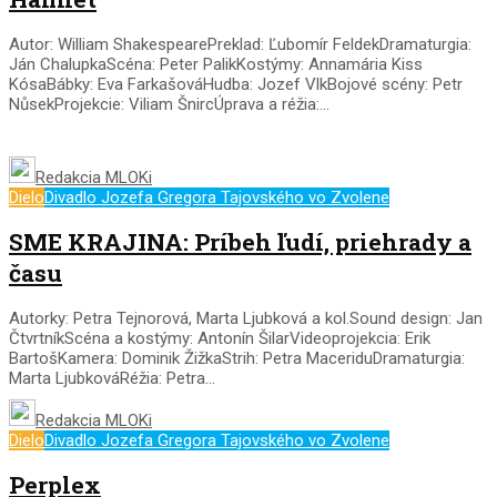
Autor: William ShakespearePreklad: Ľubomír FeldekDramaturgia:
Ján ChalupkaScéna: Peter PalikKostýmy: Annamária Kiss
KósaBábky: Eva FarkašováHudba: Jozef VlkBojové scény: Petr
NůsekProjekcie: Viliam ŠnircÚprava a réžia:...
Redakcia MLOKi
Dielo
Divadlo Jozefa Gregora Tajovského vo Zvolene
SME KRAJINA: Príbeh ľudí, priehrady a
času
Autorky: Petra Tejnorová, Marta Ljubková a kol.Sound design: Jan
ČtvrtníkScéna a kostýmy: Antonín ŠilarVideoprojekcia: Erik
BartošKamera: Dominik ŽižkaStrih: Petra MaceriduDramaturgia:
Marta LjubkováRéžia: Petra...
Redakcia MLOKi
Dielo
Divadlo Jozefa Gregora Tajovského vo Zvolene
Perplex