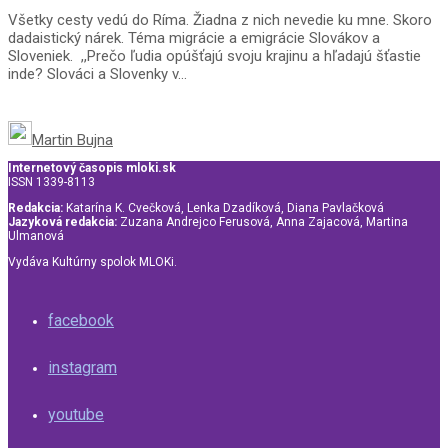
Všetky cesty vedú do Ríma. Žiadna z nich nevedie ku mne. Skoro
dadaistický nárek. Téma migrácie a emigrácie Slovákov a
Sloveniek. ,,Prečo ľudia opúšťajú svoju krajinu a hľadajú šťastie
inde? Slováci a Slovenky v...
Martin Bujna
Internetový časopis mloki.sk
ISSN 1339-8113
Redakcia:
Katarína K. Cvečková, Lenka Dzadíková, Diana Pavlačková
Jazyková redakcia:
Zuzana Andrejco Ferusová, Anna Zajacová, Martina
Ulmanová
Vydáva Kultúrny spolok MLOKi.
facebook
instagram
youtube