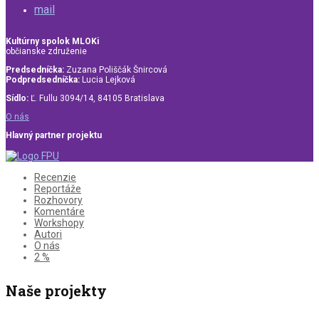
mail
Kultúrny spolok MLOKi
občianske združenie
Predsedníčka:
Zuzana Poliščák Šnircová
Podpredsedníčka:
Lucia Lejková
Sídlo:
Ľ. Fullu 3094/14, 84105 Bratislava
O nás
Hlavný partner projektu
Recenzie
Reportáže
Rozhovory
Komentáre
Workshopy
Autori
O nás
2 %
Naše projekty