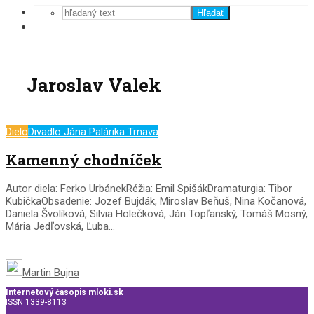
Hľadať
Jaroslav Valek
Dielo
Divadlo Jána Palárika Trnava
Kamenný chodníček
Autor diela: Ferko UrbánekRéžia: Emil SpišákDramaturgia: Tibor
KubičkaObsadenie: Jozef Bujdák, Miroslav Beňuš, Nina Kočanová,
Daniela Švolíková, Silvia Holečková, Ján Topľanský, Tomáš Mosný,
Mária Jedľovská, Ľuba...
Martin Bujna
Internetový časopis mloki.sk
ISSN 1339-8113