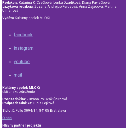
Redakcia:
Katarína K. Cvečková, Lenka Dzadíková, Diana Pavlačková
Jazyková redakcia:
Zuzana Andrejco Ferusová, Anna Zajacová, Martina
Ulmanová
Vydáva Kultúrny spolok MLOKi.
facebook
instagram
youtube
mail
Kultúrny spolok MLOKi
občianske združenie
Predsedníčka:
Zuzana Poliščák Šnircová
Podpredsedníčka:
Lucia Lejková
Sídlo:
Ľ. Fullu 3094/14, 84105 Bratislava
O nás
Hlavný partner projektu