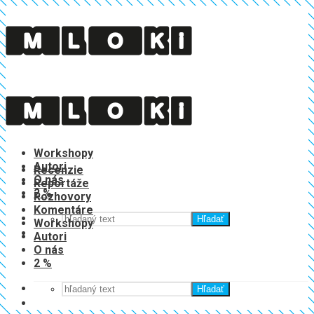
Recenzie
Reportáže
Rozhovory
Komentáre
Workshopy
Autori
Recenzie
O nás
Reportáže
2 %
Rozhovory
Komentáre
Hľadať
Workshopy
Autori
O nás
2 %
Hľadať