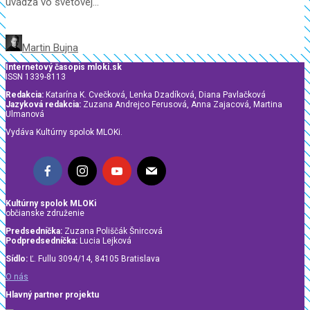
uvádza vo svetovej...
Martin Bujna
Internetový časopis mloki.sk
ISSN 1339-8113
Redakcia:
Katarína K. Cvečková, Lenka Dzadíková, Diana Pavlačková
Jazyková redakcia:
Zuzana Andrejco Ferusová, Anna Zajacová, Martina
Ulmanová
Vydáva Kultúrny spolok MLOKi.
Kultúrny spolok MLOKi
občianske združenie
Predsedníčka:
Zuzana Poliščák Šnircová
Podpredsedníčka:
Lucia Lejková
Sídlo:
Ľ. Fullu 3094/14, 84105 Bratislava
O nás
Hlavný partner projektu