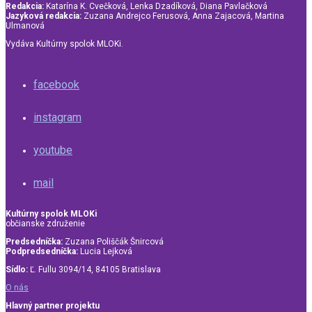
Redakcia:
Katarína K. Cvečková, Lenka Dzadíková, Diana Pavlačková
Jazyková redakcia:
Zuzana Andrejco Ferusová, Anna Zajacová, Martina
Ulmanová
Vydáva Kultúrny spolok MLOKi.
facebook
instagram
youtube
mail
Kultúrny spolok MLOKi
občianske združenie
Predsedníčka:
Zuzana Poliščák Šnircová
Podpredsedníčka:
Lucia Lejková
Sídlo:
Ľ. Fullu 3094/14, 84105 Bratislava
O nás
Hlavný partner projektu