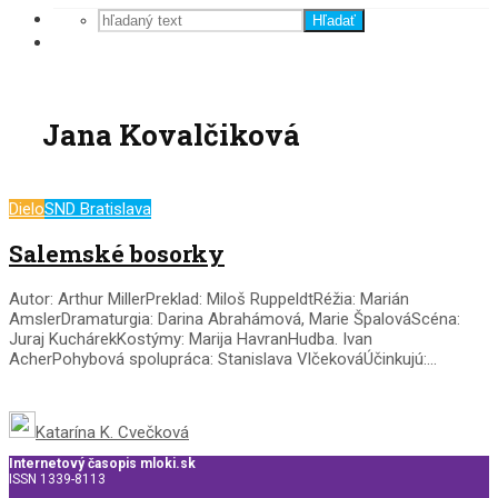
Hľadať
Jana Kovalčiková
Dielo
SND Bratislava
Salemské bosorky
Autor: Arthur MillerPreklad: Miloš RuppeldtRéžia: Marián
AmslerDramaturgia: Darina Abrahámová, Marie ŠpalováScéna:
Juraj KuchárekKostýmy: Marija HavranHudba. Ivan
AcherPohybová spolupráca: Stanislava VlčekováÚčinkujú:...
Katarína K. Cvečková
Internetový časopis mloki.sk
ISSN 1339-8113