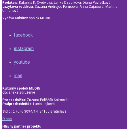
Redakcia:
Katarína K. Cvečková, Lenka Dzadíková, Diana Pavlačková
Jazyková redakcia:
Zuzana Andrejco Ferusová, Anna Zajacová, Martina
Ulmanová
Vydáva Kultúrny spolok MLOKi.
facebook
instagram
youtube
mail
Kultúrny spolok MLOKi
občianske združenie
Predsedníčka:
Zuzana Poliščák Šnircová
Podpredsedníčka:
Lucia Lejková
Sídlo:
Ľ. Fullu 3094/14, 84105 Bratislava
O nás
Hlavný partner projektu