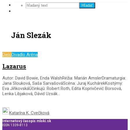
Hľadať
Ján Slezák
Dielo
Divadlo Aréna
Lazarus
Autor: David Bowie, Enda WalshRéžia: Marián AmslerDramaturgia:
Jana Slouková, Saša SarvašováScéna: Juraj KuchárekKostýmy:
Eva JiřikovskáÚčinkujú: Robert Roth, Edita Koprivčević Borsová,
Lenka Libjaková, Dávid Uzsák...
Katarína K. Cvečková
Internetový časopis mloki.sk
ISSN 1339-8113