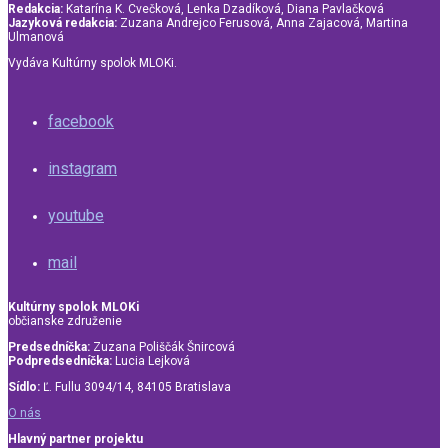
Redakcia:
Katarína K. Cvečková, Lenka Dzadíková, Diana Pavlačková
Jazyková redakcia:
Zuzana Andrejco Ferusová, Anna Zajacová, Martina
Ulmanová
Vydáva Kultúrny spolok MLOKi.
facebook
instagram
youtube
mail
Kultúrny spolok MLOKi
občianske združenie
Predsedníčka:
Zuzana Poliščák Šnircová
Podpredsedníčka:
Lucia Lejková
Sídlo:
Ľ. Fullu 3094/14, 84105 Bratislava
O nás
Hlavný partner projektu