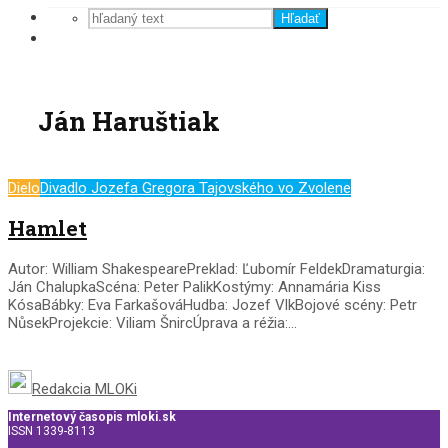
Hľadať
Ján Haruštiak
Dielo
Divadlo Jozefa Gregora Tajovského vo Zvolene
Hamlet
Autor: William ShakespearePreklad: Ľubomír FeldekDramaturgia:
Ján ChalupkaScéna: Peter PalikKostýmy: Annamária Kiss
KósaBábky: Eva FarkašováHudba: Jozef VlkBojové scény: Petr
NůsekProjekcie: Viliam ŠnircÚprava a réžia:...
Redakcia MLOKi
Internetový časopis mloki.sk
ISSN 1339-8113