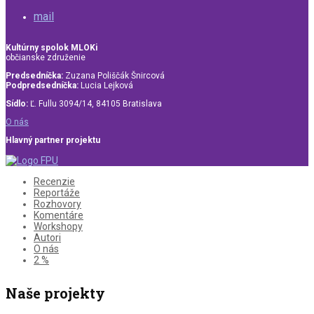
mail
Kultúrny spolok MLOKi
občianske združenie
Predsedníčka:
Zuzana Poliščák Šnircová
Podpredsedníčka:
Lucia Lejková
Sídlo:
Ľ. Fullu 3094/14, 84105 Bratislava
O nás
Hlavný partner projektu
Recenzie
Reportáže
Rozhovory
Komentáre
Workshopy
Autori
O nás
2 %
Naše projekty