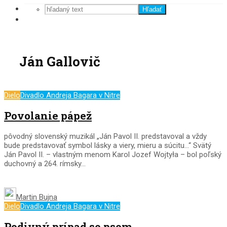
Hľadať
Ján Gallovič
Dielo
Divadlo Andreja Bagara v Nitre
Povolanie pápež
pôvodný slovenský muzikál „Ján Pavol II. predstavoval a vždy
bude predstavovať symbol lásky a viery, mieru a súcitu…“ Svätý
Ján Pavol II. – vlastným menom Karol Jozef Wojtyła – bol poľský
duchovný a 264. rímsky...
Martin Bujna
Dielo
Divadlo Andreja Bagara v Nitre
Podivný prípad so psom