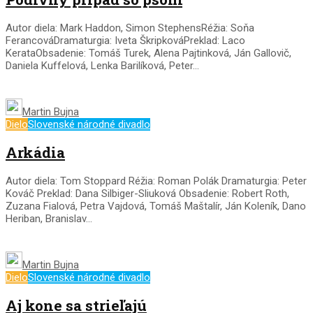
Autor diela: Mark Haddon, Simon StephensRéžia: Soňa
FerancováDramaturgia: Iveta ŠkripkováPreklad: Laco
KerataObsadenie: Tomáš Turek, Alena Pajtinková, Ján Gallovič,
Daniela Kuffelová, Lenka Barilíková, Peter...
Martin Bujna
Dielo
Slovenské národné divadlo
Arkádia
Autor diela: Tom Stoppard Réžia: Roman Polák Dramaturgia: Peter
Kováč Preklad: Dana Silbiger-Sliuková Obsadenie: Robert Roth,
Zuzana Fialová, Petra Vajdová, Tomáš Maštalír, Ján Koleník, Dano
Heriban, Branislav...
Martin Bujna
Dielo
Slovenské národné divadlo
Aj kone sa strieľajú