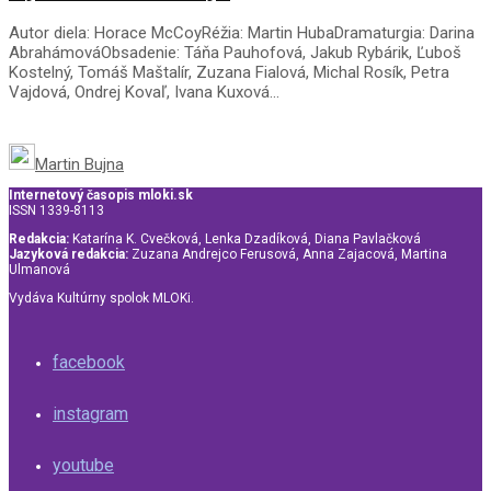
Autor diela: Horace McCoyRéžia: Martin HubaDramaturgia: Darina
AbrahámováObsadenie: Táňa Pauhofová, Jakub Rybárik, Ľuboš
Kostelný, Tomáš Maštalír, Zuzana Fialová, Michal Rosík, Petra
Vajdová, Ondrej Kovaľ, Ivana Kuxová...
Martin Bujna
Internetový časopis mloki.sk
ISSN 1339-8113
Redakcia:
Katarína K. Cvečková, Lenka Dzadíková, Diana Pavlačková
Jazyková redakcia:
Zuzana Andrejco Ferusová, Anna Zajacová, Martina
Ulmanová
Vydáva Kultúrny spolok MLOKi.
facebook
instagram
youtube