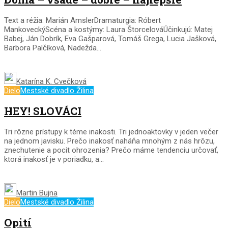
Text a réžia: Marián AmslerDramaturgia: Róbert
MankoveckýScéna a kostýmy: Laura ŠtorcelováÚčinkujú: Matej
Babej, Ján Dobrík, Eva Gašparová, Tomáš Grega, Lucia Jašková,
Barbora Palčíková, Nadežda...
Katarína K. Cvečková
Dielo
Mestské divadlo Žilina
HEY! SLOVÁCI
Tri rôzne prístupy k téme inakosti. Tri jednoaktovky v jeden večer
na jednom javisku. Prečo inakosť naháňa mnohým z nás hrôzu,
znechutenie a pocit ohrozenia? Prečo máme tendenciu určovať,
ktorá inakosť je v poriadku, a...
Martin Bujna
Dielo
Mestské divadlo Žilina
Opití