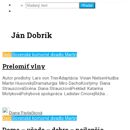
Hľadať
Ján Dobrík
Dielo
Slovenské komorné divadlo Martin
Prelomiť vlny
Autor predlohy: Lars von TrierAdaptácia: Vivian NielsenHudba:
Martin HusovskýDramaturgia: Miro DachoKostýmy: Diana
StrauszováScéna: Diana StrauszováPreklad: Katarína
MotykováPohybová spolupráca: Ladislav CmorejRéžia:...
Diana Pavlačková
Dielo
Slovenské komorné divadlo Martin
Doma – všade – dobre – najlepšie