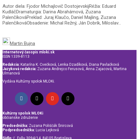
Autor diela: Fjodor Michajlovič DostojevskijRéžia: Eduard
KudláčDramaturgia: Darina Abrahámová, Zuzana
PalenčíkováPreklad: Juraj Klaučo, Daniel Majling, Zuzana
PalenčíkováObsadenie: Michal Režný, Ján Dobrík, Miloslav...
Martin Bujna
Internetový časopis mloki.sk
ISSN 1339-8113
Redakcia:
Katarína K. Cvečková, Lenka Dzadíková, Diana Pavlačková
Jazyková redakcia:
Zuzana Andrejco Ferusová, Anna Zajacová, Martina
Ulmanová
Vydáva Kultúrny spolok MLOKi.
Kultúrny spolok MLOKi
občianske združenie
Predsedníčka:
Zuzana Poliščák Šnircová
Podpredsedníčka:
Lucia Lejková
Sídlo:
Ľ. Fullu 3094/14, 84105 Bratislava