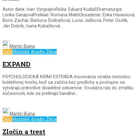
Autor diela: Ivan VyrypajevRéžia: Eduard KudláčDramaturgia:
Lenka GarajováPreklad: Romana MalitiObsadenie: Erika Havasiová,
Boris Zachar, Barbora Švidraňová, Lucia Jašková, Peter Oszlík,
Ján Dobrík, Ivana Kubačková...
Martin Bujna
Dielo
Mestské divadlo Žilina
EXPAND
PSYCHOLOGICKÁ KRIMI ESTRÁDA Inscenácia vznikla metódou
kolektívnej tvorby, keď sa začína bez predlohy a postupne sa
vytvárajú jednotlivé divadelné sekvencie. Vovádza nás do zmätku
súčasnosti, kde sa prelínajú banálne...
Martin Bujna
Dielo
Mestské divadlo Žilina
Zločin a trest