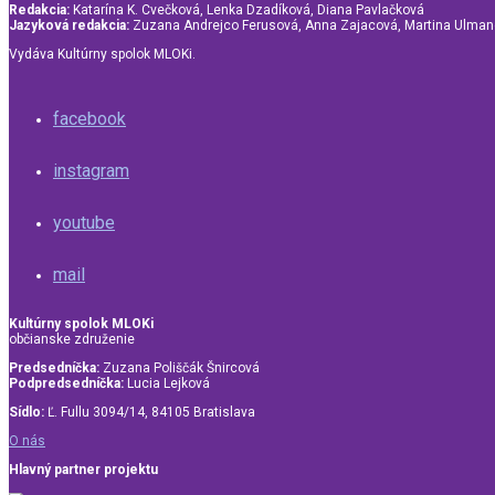
Redakcia:
Katarína K. Cvečková, Lenka Dzadíková, Diana Pavlačková
Jazyková redakcia:
Zuzana Andrejco Ferusová, Anna Zajacová, Martina Ulma
Vydáva Kultúrny spolok MLOKi.
facebook
instagram
youtube
mail
Kultúrny spolok MLOKi
občianske združenie
Predsedníčka:
Zuzana Poliščák Šnircová
Podpredsedníčka:
Lucia Lejková
Sídlo:
Ľ. Fullu 3094/14, 84105 Bratislava
O nás
Hlavný partner projektu