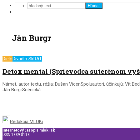
Hľadať
Ján Burgr
Dielo
Divadlo SkRAT
Detox mental (Sprievodca suterénom vy
Námet, autor textu, réžia: Dušan VicenSpoluautori, účinkujú: Vít B
Ján BurgrScénická...
Redakcia MLOKi
Internetový časopis mloki.sk
ISSN 1339-8113