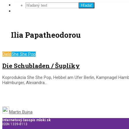
Hľadať
Ilia Papatheodorou
Dielo
She She Pop
Die Schubladen / Šuplíky
Koprodukcia She She Pop, Hebbel am Ufer Berlin, Kampnagel Hambur
Halmburger, Alexandra...
Martin Bujna
Internetový časopis mloki.sk
ISSN 1339-8113