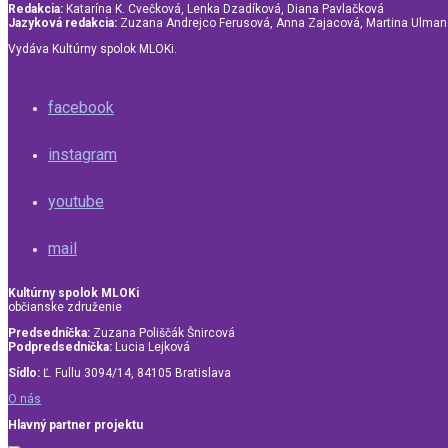
Redakcia:
Katarína K. Cvečková, Lenka Dzadíková, Diana Pavlačková
Jazyková redakcia:
Zuzana Andrejco Ferusová, Anna Zajacová, Martina Ulma
Vydáva Kultúrny spolok MLOKi.
facebook
instagram
youtube
mail
Kultúrny spolok MLOKi
občianske združenie
Predsedníčka:
Zuzana Poliščák Šnircová
Podpredsedníčka:
Lucia Lejková
Sídlo:
Ľ. Fullu 3094/14, 84105 Bratislava
O nás
Hlavný partner projektu