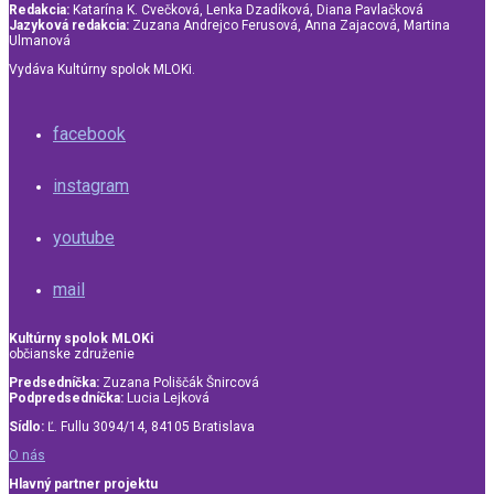
Redakcia:
Katarína K. Cvečková, Lenka Dzadíková, Diana Pavlačková
Jazyková redakcia:
Zuzana Andrejco Ferusová, Anna Zajacová, Martina
Ulmanová
Vydáva Kultúrny spolok MLOKi.
facebook
instagram
youtube
mail
Kultúrny spolok MLOKi
občianske združenie
Predsedníčka:
Zuzana Poliščák Šnircová
Podpredsedníčka:
Lucia Lejková
Sídlo:
Ľ. Fullu 3094/14, 84105 Bratislava
O nás
Hlavný partner projektu