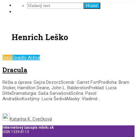
Hľadať
Henrich Leško
Dielo
Divadlo Aréna
Dracula
Réžia a úprava: Gejza DezorzScenár: Garret FortPredloha: Bram
Stoker, Hamilton Deane, John L. BalderstonPreklad: Lucia
DitteDramaturgia: Saša SarvašováScéna: Pavol
AndraškoKostýmy: Lucia ŠediváMasky: Vladimír...
Katarína K. Cvečková
Internetový časopis mloki.sk
ISSN 1339-8113