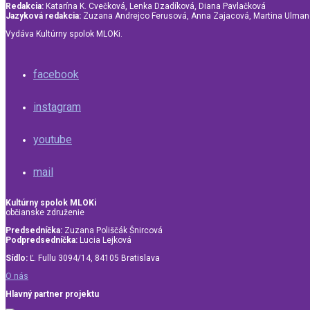
Redakcia:
Katarína K. Cvečková, Lenka Dzadíková, Diana Pavlačková
Jazyková redakcia:
Zuzana Andrejco Ferusová, Anna Zajacová, Martina Ulma
Vydáva Kultúrny spolok MLOKi.
facebook
instagram
youtube
mail
Kultúrny spolok MLOKi
občianske združenie
Predsedníčka:
Zuzana Poliščák Šnircová
Podpredsedníčka:
Lucia Lejková
Sídlo:
Ľ. Fullu 3094/14, 84105 Bratislava
O nás
Hlavný partner projektu