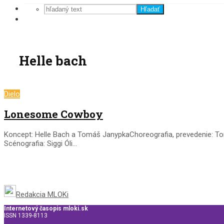
Hľadať
Helle bach
Dielo
Lonesome Cowboy
Koncept: Helle Bach a Tomáš JanypkaChoreografia, prevedenie: To
Scénografia: Siggi Óli...
Redakcia MLOKi
Internetový časopis mloki.sk
ISSN 1339-8113