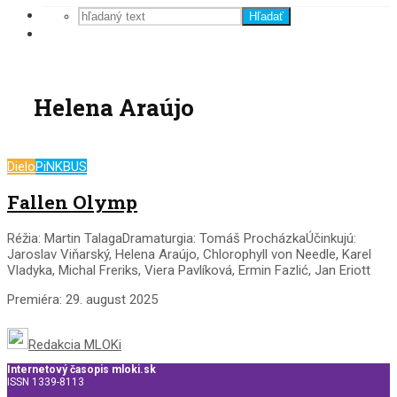
Hľadať
Helena Araújo
Dielo
PiNKBUS
Fallen Olymp
Réžia: Martin TalagaDramaturgia: Tomáš ProcházkaÚčinkujú:
Jaroslav Viňarský, Helena Araújo, Chlorophyll von Needle, Karel
Vladyka, Michal Freriks, Viera Pavlíková, Ermin Fazlić, Jan Eriott
Premiéra: 29. august 2025
Redakcia MLOKi
Internetový časopis mloki.sk
ISSN 1339-8113