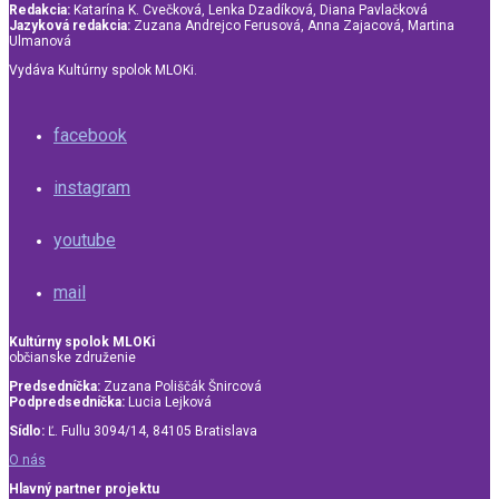
Redakcia:
Katarína K. Cvečková, Lenka Dzadíková, Diana Pavlačková
Jazyková redakcia:
Zuzana Andrejco Ferusová, Anna Zajacová, Martina
Ulmanová
Vydáva Kultúrny spolok MLOKi.
facebook
instagram
youtube
mail
Kultúrny spolok MLOKi
občianske združenie
Predsedníčka:
Zuzana Poliščák Šnircová
Podpredsedníčka:
Lucia Lejková
Sídlo:
Ľ. Fullu 3094/14, 84105 Bratislava
O nás
Hlavný partner projektu