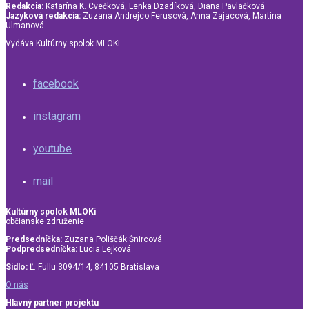
Redakcia:
Katarína K. Cvečková, Lenka Dzadíková, Diana Pavlačková
Jazyková redakcia:
Zuzana Andrejco Ferusová, Anna Zajacová, Martina
Ulmanová
Vydáva Kultúrny spolok MLOKi.
facebook
instagram
youtube
mail
Kultúrny spolok MLOKi
občianske združenie
Predsedníčka:
Zuzana Poliščák Šnircová
Podpredsedníčka:
Lucia Lejková
Sídlo:
Ľ. Fullu 3094/14, 84105 Bratislava
O nás
Hlavný partner projektu