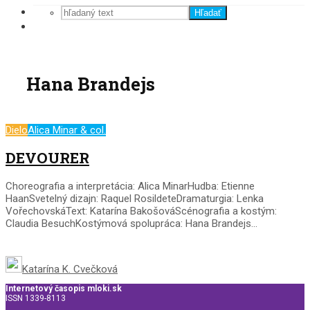
Hľadať
Hana Brandejs
Dielo
Alica Minar & col.
DEVOURER
Choreografia a interpretácia: Alica MinarHudba: Etienne
HaanSvetelný dizajn: Raquel RosildeteDramaturgia: Lenka
VořechovskáText: Katarína BakošováScénografia a kostým:
Claudia BesuchKostýmová spolupráca: Hana Brandejs...
Katarína K. Cvečková
Internetový časopis mloki.sk
ISSN 1339-8113