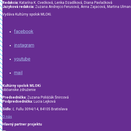
Redakcia:
Katarína K. Cvečková, Lenka Dzadíková, Diana Pavlačková
Jazyková redakcia:
Zuzana Andrejco Ferusová, Anna Zajacová, Martina Ulma
Vydáva Kultúrny spolok MLOKi.
facebook
instagram
youtube
mail
Kultúrny spolok MLOKi
občianske združenie
Predsedníčka:
Zuzana Poliščák Šnircová
Podpredsedníčka:
Lucia Lejková
Sídlo:
Ľ. Fullu 3094/14, 84105 Bratislava
O nás
Hlavný partner projektu