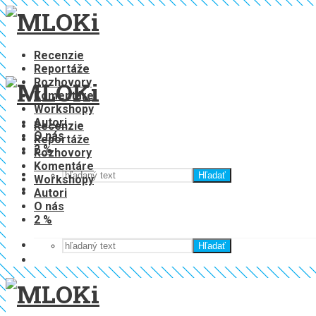
Recenzie
Reportáže
Rozhovory
Komentáre
Workshopy
Autori
Recenzie
O nás
Reportáže
2 %
Rozhovory
Komentáre
Hľadať
Workshopy
Autori
O nás
2 %
Hľadať