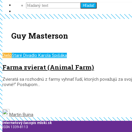
Hľadať
Guy Masterson
Dielo
Staré Divadlo Karola Spišáka
Farma zvierat (Animal Farm)
Zvieratá sa rozhodnú z farmy vyhnať ľudí, ktorých považujú za svojic
rovné!“ Postupom...
Martin Bujna
Internetový časopis mloki.sk
ISSN 1339-8113