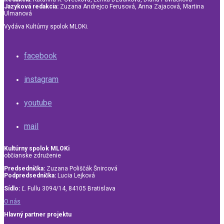
Jazyková redakcia:
Zuzana Andrejco Ferusová, Anna Zajacová, Martina
Ulmanová
Vydáva Kultúrny spolok MLOKi.
facebook
instagram
youtube
mail
Kultúrny spolok MLOKi
občianske združenie
Predsedníčka:
Zuzana Poliščák Šnircová
Podpredsedníčka:
Lucia Lejková
Sídlo:
Ľ. Fullu 3094/14, 84105 Bratislava
O nás
Hlavný partner projektu