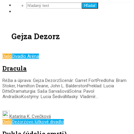
Hľadať
Gejza Dezorz
Dielo
Divadlo Aréna
Dracula
Réžia a úprava: Gejza DezorzScenár: Garret FortPredloha: Bram
Stoker, Hamilton Deane, John L. BalderstonPreklad: Lucia
DitteDramaturgia: Saša SarvašováScéna: Pavol
AndraškoKostýmy: Lucia ŠediváMasky: Vladimír...
Katarína K. Cvečková
Dielo
Dezorzovo lútkové divadlo
Dukla (údolie smrti)