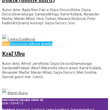
Autori diela: Agda Bavi Pain a Gejza DezorzRéžia: Gejza
DezorzDramaturgia: SantanelliHrajú: Kamil Kollárik, Alexander
Maďar, Marián Mitaš, Hera Turban, Mariana Bódyová, Peter
KadlečíkVýtvarný koncept: Gejza Dezorz, Von...
Lenka Dzadíková
Dielo
Dezorzovo lútkové divadlo
Kráľ Ubu
Autor diela: Alfred JarryRéžia: Gejza DezorzDramaturgia:
SantanelliPreklad: Albert MarenčinLútkoví artisti: Kamil Kollárik,
Alexander Maďar, Marián Mitaš, Gejza Dezorz, Mati Godzila
Special guest star: Ľuboš...
Martin Bujna
Internetový časopis mloki.sk
ISSN 1339-8113
Redakcia:
Katarína K. Cvečková, Lenka Dzadíková, Diana Pavlačková