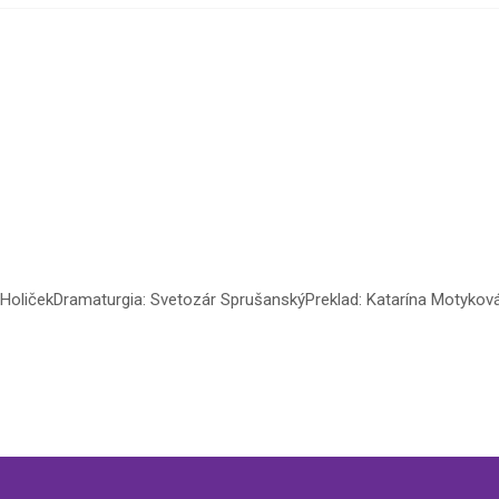
 HoličekDramaturgia: Svetozár SprušanskýPreklad: Katarína Motyková