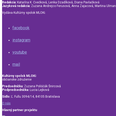
Redakcia:
Katarína K. Cvečková, Lenka Dzadíková, Diana Pavlačková
Jazyková redakcia:
Zuzana Andrejco Ferusová, Anna Zajacová, Martina Ulma
Vydáva Kultúrny spolok MLOKi.
facebook
instagram
youtube
mail
Kultúrny spolok MLOKi
občianske združenie
Predsedníčka:
Zuzana Poliščák Šnircová
Podpredsedníčka:
Lucia Lejková
Sídlo:
Ľ. Fullu 3094/14, 84105 Bratislava
O nás
Hlavný partner projektu