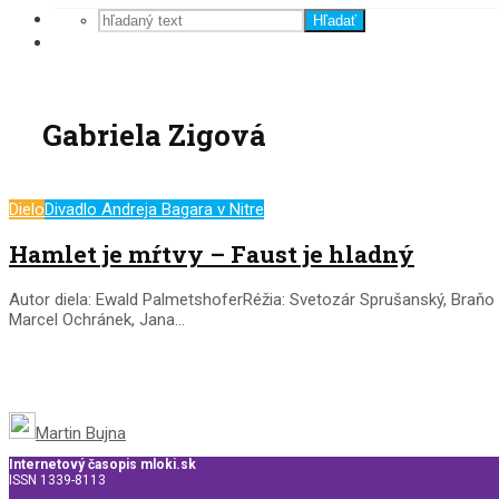
Hľadať
Gabriela Zigová
Dielo
Divadlo Andreja Bagara v Nitre
Hamlet je mŕtvy – Faust je hladný
Autor diela: Ewald PalmetshoferRéžia: Svetozár Sprušanský, Braňo
Marcel Ochránek, Jana...
Martin Bujna
Internetový časopis mloki.sk
ISSN 1339-8113